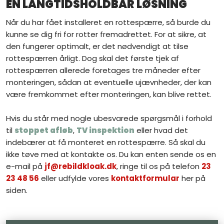
​EN LANGTIDSHOLDBAR LØSNING
Når du har fået installeret en rottespærre, så burde du
kunne se dig fri for rotter fremadrettet. For at sikre, at
den fungerer optimalt, er det nødvendigt at tilse
rottespærren årligt. Dog skal det første tjek af
rottespærren allerede foretages tre måneder efter
monteringen, sådan at eventuelle ujævnheder, der kan
være fremkommet efter monteringen, kan blive rettet.
Hvis du står med nogle ubesvarede spørgsmål i forhold
til
stoppet afløb
,
TV inspektion
eller hvad det
indebærer at få monteret en rottespærre. Så skal du
ikke tøve med at kontakte os. Du kan enten sende os en
e-mail på
jf@rebildkloak.dk
, ringe til os på telefon
23
23 48 56
eller udfylde vores
kontaktformular
her på
siden.