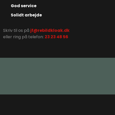
God service
Solidt arbejde
Skriv til os på
jf@rebildkloak.dk
eller ring på telefon: ​
23 23 48 56