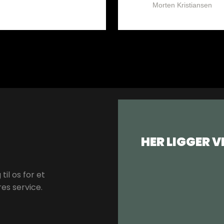
Morten Kristiansen
HER LIGGER V
il os for et
es service.