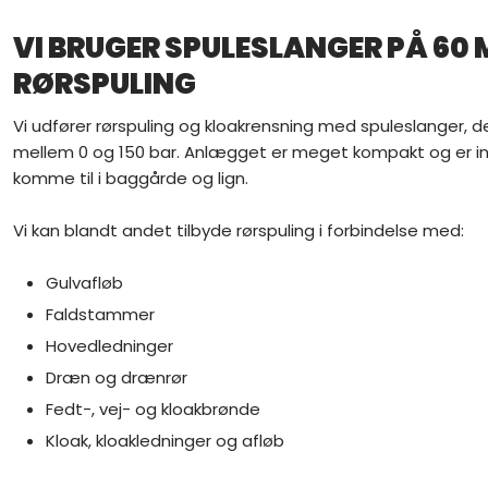
VI BRUGER SPULESLANGER PÅ 60 M
RØRSPULING
Vi udfører rørspuling og kloakrensning med spuleslanger, de
mellem 0 og 150 bar. Anlægget er meget kompakt og er inst
komme til i baggårde og lign.
Vi kan blandt andet tilbyde rørspuling i forbindelse med:
Gulvafløb
​Faldstammer
Hovedledninger
​Dræn og drænrør
​Fedt-, vej- og kloakbrønde
​Kloak, kloakledninger og afløb