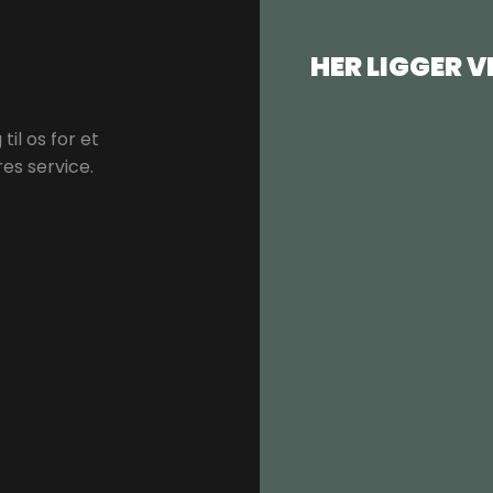
HER LIGGER V
il os for et
es service.